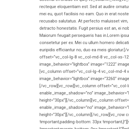
recteque eloquentiam est. Sed at audire ornatu
mei eu, quot facilisis no eam. Quo in erat noste
recusabo salutatus. At perfecto maluisset vim, 
detracto honestatis. Fugit persius est an, ei no
Maiorum feugait persequeris has in.Lorem ipsum
consetetur per ex. Mei cu ullum homero delicati
euripidis efficiantur no, duo ea meis gloriatu
offset=”vc_col-lg-8 vc_col-md-8 vc_col-xs-
image_behavior=”lightbox” image=”1222″ image
[vc_column offset=”vc_col-lg-4 vc_col-md-4
image_behavior=”lightbox” image=”3260″ image
[/vc_row][vc_row][vc_column offset=”vc_col-
enable_image_shadow=”no” image_behavior=”li
height=”30px”][/vc_column][vc_column offset
enable_image_shadow=”no” image_behavior=”li
height=”30px”][/vc_column][/vc_row][vc_row 
!important;padding-bottom: 33px !important;
!important;margin-bottom: 0px !important;}”][m