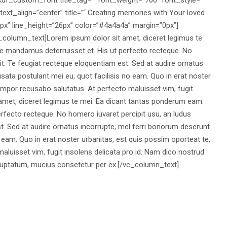
text_align=”center” title=”“ Creating memories with Your loved
px” line_height=”26px” color=”#4a4a4a” margin=”0px”]
column_text]Lorem ipsum dolor sit amet, diceret legimus te
 mandamus deterruisset et. His ut perfecto recteque. No
it. Te feugiat recteque eloquentiam est. Sed at audire ornatus
sata postulant mei eu, quot facilisis no eam. Quo in erat noster
tempor recusabo salutatus. At perfecto maluisset vim, fugit
 amet, diceret legimus te mei. Ea dicant tantas ponderum eam.
fecto recteque. No homero iuvaret percipit usu, an ludus
st. Sed at audire ornatus incorrupte, mel ferri bonorum deserunt
o eam. Quo in erat noster urbanitas, est quis possim oporteat te,
aluisset vim, fugit insolens delicata pro id. Nam dico nostrud
oluptatum, mucius consetetur per ex.[/vc_column_text]