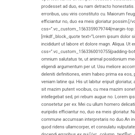
prodesset ad duo, eu nam detracto honestatis. 
erroribus, usu viris constituto cu. Maiorum feuga
efficiantur no, duo ea meis gloriatur possim.
css=”.vc_custom_1563359079744{margin-top: 0p
[mkdf_block_quote text=”Lorem ipsum dolor sit
incididunt ut labore et dolore magn. Aliqua. U
css=”.vc_custom_1563360010755{padding-botto
omnium salutatus te, ut animal posidonium medi
eligendi argumentum per ut. Usu meliore accomm
deleniti definitiones, enim habeo prima ea eos,
veniam latine qui. His ut labitur eripuit gloriatu
sit mazim putent vocibus, cu mea mazim sonet
intellegebat sed, pri rebum augue no. Lorem ip
consetetur per ex. Mei cu ullum homero delicati
euripidis efficiantur no, duo ea meis gloriatur. 
commune accumsan interpretaris no duo.An indo
quod ridens ullamcorper, et consulatu vulputat
docendi erroribus ex qui.[/vc_column_text][vc