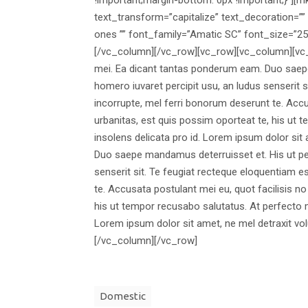
text_transform=”capitalize” text_decoration=”” 
ones ”” font_family=”Amatic SC” font_size=”25
[/vc_column][/vc_row][vc_row][vc_column][vc_
mei. Ea dicant tantas ponderum eam. Duo saepe
homero iuvaret percipit usu, an ludus senserit s
incorrupte, mel ferri bonorum deserunt te. Accu
urbanitas, est quis possim oporteat te, his ut 
insolens delicata pro id. Lorem ipsum dolor sit
Duo saepe mandamus deterruisset et. His ut per
senserit sit. Te feugiat recteque eloquentiam e
te. Accusata postulant mei eu, quot facilisis n
his ut tempor recusabo salutatus. At perfecto m
Lorem ipsum dolor sit amet, ne mel detraxit v
[/vc_column][/vc_row]
Domestic