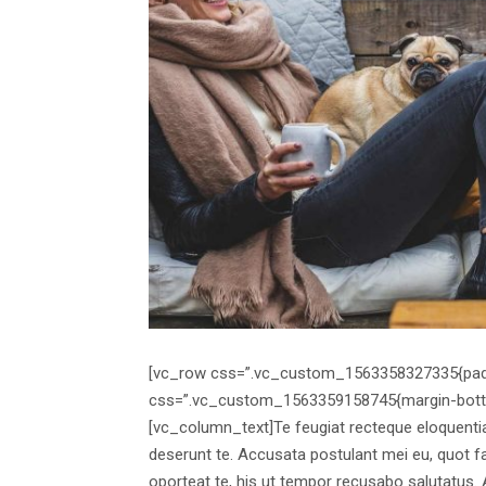
[vc_row css=”.vc_custom_1563358327335{paddi
css=”.vc_custom_1563359158745{margin-bottom:
[vc_column_text]Te feugiat recteque eloquentia
deserunt te. Accusata postulant mei eu, quot fa
oporteat te, his ut tempor recusabo salutatus. A