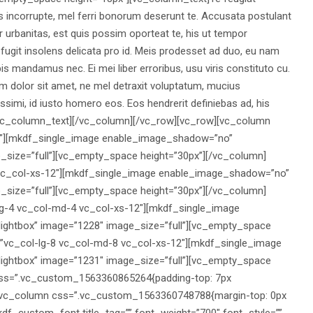
s incorrupte, mel ferri bonorum deserunt te. Accusata postulant
r urbanitas, est quis possim oporteat te, his ut tempor
fugit insolens delicata pro id. Meis prodesset ad duo, eu nam
bis mandamus nec. Ei mei liber erroribus, usu viris constituto cu.
 dolor sit amet, ne mel detraxit voluptatum, mucius
ssimi, id iusto homero eos. Eos hendrerit definiebas ad, his
r.[/vc_column_text][/vc_column][/vc_row][vc_row][vc_column
12″][mkdf_single_image enable_image_shadow=”no”
_size=”full”][vc_empty_space height=”30px”][/vc_column]
 vc_col-xs-12″][mkdf_single_image enable_image_shadow=”no”
_size=”full”][vc_empty_space height=”30px”][/vc_column]
lg-4 vc_col-md-4 vc_col-xs-12″][mkdf_single_image
ghtbox” image=”1228″ image_size=”full”][vc_empty_space
=”vc_col-lg-8 vc_col-md-8 vc_col-xs-12″][mkdf_single_image
ghtbox” image=”1231″ image_size=”full”][vc_empty_space
css=”.vc_custom_1563360865264{padding-top: 7px
}”][vc_column css=”.vc_custom_1563360748788{margin-top: 0px
kdf_custom_font title_tag=”” font_weight=”700″ font_style=””