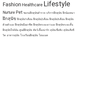
Lifestyle
Fashion
Healthcare
Pet
Nurture
ชมรมฝึกสุนัขตำรวจ
บริการฝึกสุนัข
ฝึกน้องหมา
ฝึกสุนัข
ฝึกสุนัข1เดือน
ฝึกสุนัข2เดือน
ฝึกสุนัข3เดือน
ฝึกสุนัข
ด้วยตัวเอง
ฝึกสุนัขมืออาชีพ
ฝึกสุนัขระยะยาวเอง
ฝึกสุนัขระยะสั้น
ฝึกสุนัขใกล้ฉัน
ศูนย์ฝึกสุนัข
สัตว์เลี้ยงน่ารัก
สุนัขเชื่อฟัง
สุนัขเสียขี
วิต
อาหารสุนัข
โรงเรียนฝึกสุนัข
โฮมเมด