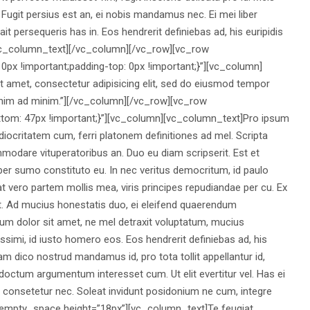
Fugit persius est an, ei nobis mandamus nec. Ei mei liber
it persequeris has in. Eos hendrerit definiebas ad, his euripidis
[/vc_column_text][/vc_column][/vc_row][vc_row
x !important;padding-top: 0px !important;}”][vc_column]
 amet, consectetur adipisicing elit, sed do eiusmod tempor
t enim ad minim.”][/vc_column][/vc_row][vc_row
m: 47px !important;}”][vc_column][vc_column_text]Pro ipsum
ocritatem cum, ferri platonem definitiones ad mel. Scripta
odare vituperatoribus an. Duo eu diam scripserit. Est et
 per sumo constituto eu. In nec veritus democritum, id paulo
r, at vero partem mollis mea, viris principes repudiandae per cu. Ex
. Ad mucius honestatis duo, ei eleifend quaerendum
sum dolor sit amet, ne mel detraxit voluptatum, mucius
ssimi, id iusto homero eos. Eos hendrerit definiebas ad, his
Nam dico nostrud mandamus id, pro tota tollit appellantur id,
ctum argumentum interesset cum. Ut elit evertitur vel. Has ei
e consetetur nec. Soleat invidunt posidonium ne cum, integre
_empty_space height=”18px”][vc_column_text]Te feugiat