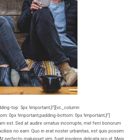
ng-top: 5px !important;}”][vc_column
 0px !important;padding-bottom: 0px !important;}”]
m est. Sed at audire ornatus incorrupte, mel ferri bonorum
cilisis no eam. Quo in erat noster urbanitas, est quis possim
t perfecto maluisset vim, fugit insolens delicata pro id. Meis