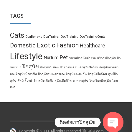
TAGS
Cats
DogBehavio
DogTrainer
DogTraining
DogTrainingCenter
Exotic
Fashion
Domestic
Healthcare
Lifestyle
Pet
Nurture
ชมรมฝึกสุนัขตำรวจ
บริการฝึกสุนัข
ฝึก
ฝึกสุนัข
น้องหมา
ฝึกสุนัข1เดือน
ฝึกสุนัข2เดือน
ฝึกสุนัข3เดือน
ฝึกสุนัขด้วยตัว
เอง
ฝึกสุนัขมืออาชีพ
ฝึกสุนัขระยะยาวเอง
ฝึกสุนัขระยะสั้น
ฝึกสุนัขใกล้ฉัน
ศูนย์ฝึก
สุนัข
สัตว์เลี้ยงน่ารัก
สุนัขเชื่อฟัง
สุนัขเสียขีวิต
อาหารสุนัข
โรงเรียนฝึกสุนัข
โฮม
เมด
ติดต่อเราฝึกสุนัข
Copyright © 2000. All rights reserved. ฝึกสุนัข.com