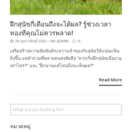
ฝึกสุนัขกี่เดือนถึงจะได้ผล? รู้ช่วงเวลา
ทองที่คุณไม่ควรพลาด!
POSTED
26 กุมภาพันธ์ 2025
—BY
ADMIN
0
ON
เสริมสร้างความสัมพันธ์ระหว่างเจ้าของกับสุนัขให้แน่นแฟ้น
ยิ่งขึ้น แต่คำถามที่หลายคนสงสัยคือ “ควรเริ่มฝึกสุนัขเมื่ออายุ
เท่าไหร่?” และ “ฝึกนานแค่ไหนถึงจะเห็นผล?”
Read More
Search
for:
หมวดหมู่