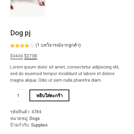
Dog pj
(
1
บทวิจารณ์จากลูกค้า)
ให้
1
Original
Current
$
34.00
$
27.00
คะแนน
4.00
จาก
price
price
5 คะแนน
Lorem ipsum dolor sit amet, consectetur adipiscing elit,
was:
is:
เต็มบน
sed do eiusmod tempor incididunt ut labore et dolore
การให้
$34.00.
$27.00.
คะแนน
magna aliqua. Odio ut sem nulla pharetra diam.
ของลูกค้า
จำนวน
หยิบใส่ตะกร้า
Dog
pj
รหัสสินค้า:
4784
ชิ้น
หมวดหมู่:
Dogs
ป้ายกำกับ:
Supplies