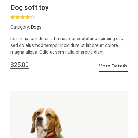
Dog soft toy
ให้
Category:
Dogs
คะแนน
4.00
ตั้งแต่ 1-
Lorem ipsum dolor sit amet, consectetur adipiscing elit,
5 คะแนน
sed do eiusmod tempor incididunt ut labore et dolore
magna aliqua. Odio ut sem nulla pharetra diam.
$
25.00
More Details