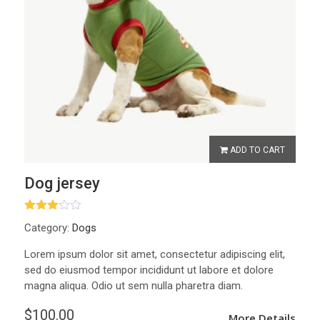
ADD TO CART
Dog jersey
ให้
Category:
Dogs
คะแนน
3.00
ตั้งแต่
Lorem ipsum dolor sit amet, consectetur adipiscing elit,
1-5
sed do eiusmod tempor incididunt ut labore et dolore
คะแนน
magna aliqua. Odio ut sem nulla pharetra diam.
$
100.00
More Details