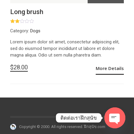
Long brush
ให้
Category:
Dogs
คะแ
นน
2.00
Lorem ipsum dolor sit amet, consectetur adipiscing elit,
ตั้งแ
sed do eiusmod tempor incididunt ut labore et dolore
ต่ 1-
5
magna aliqua. Odio ut sem nulla pharetra diam.
คะแ
นน
$
28.00
More Details
ติดต่อเราฝึกสุนัข
Copyright © 2000. All rights reserved. ฝึกสุนัข.com
O