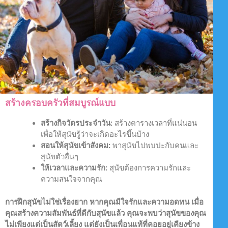
สร้างครอบครัวที่สมบูรณ์แบบ
สร้างกิจวัตรประจำวัน:
สร้างตารางเวลาที่แน่นอน
เพื่อให้สุนัขรู้ว่าจะเกิดอะไรขึ้นบ้าง
สอนให้สุนัขเข้าสังคม:
พาสุนัขไปพบปะกับคนและ
สุนัขตัวอื่นๆ
ให้เวลาและความรัก:
สุนัขต้องการความรักและ
ความสนใจจากคุณ
การฝึกสุนัขไม่ใช่เรื่องยาก หากคุณมีใจรักและความอดทน เมื่อ
คุณสร้างความสัมพันธ์ที่ดีกับสุนัขแล้ว คุณจะพบว่าสุนัขของคุณ
ไม่เพียงแต่เป็นสัตว์เลี้ยง แต่ยังเป็นเพื่อนแท้ที่คอยอยู่เคียงข้าง