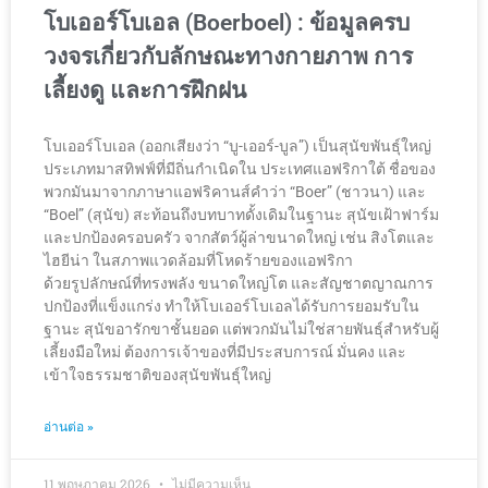
โบเออร์โบเอล (Boerboel) : ข้อมูลครบ
วงจรเกี่ยวกับลักษณะทางกายภาพ การ
เลี้ยงดู และการฝึกฝน
โบเออร์โบเอล (ออกเสียงว่า “บู-เออร์-บูล”) เป็นสุนัขพันธุ์ใหญ่
ประเภทมาสทิฟฟ์ที่มีถิ่นกำเนิดใน ประเทศแอฟริกาใต้ ชื่อของ
พวกมันมาจากภาษาแอฟริคานส์คำว่า “Boer” (ชาวนา) และ
“Boel” (สุนัข) สะท้อนถึงบทบาทดั้งเดิมในฐานะ สุนัขเฝ้าฟาร์ม
และปกป้องครอบครัว จากสัตว์ผู้ล่าขนาดใหญ่ เช่น สิงโตและ
ไฮยีน่า ในสภาพแวดล้อมที่โหดร้ายของแอฟริกา
ด้วยรูปลักษณ์ที่ทรงพลัง ขนาดใหญ่โต และสัญชาตญาณการ
ปกป้องที่แข็งแกร่ง ทำให้โบเออร์โบเอลได้รับการยอมรับใน
ฐานะ สุนัขอารักขาชั้นยอด แต่พวกมันไม่ใช่สายพันธุ์สำหรับผู้
เลี้ยงมือใหม่ ต้องการเจ้าของที่มีประสบการณ์ มั่นคง และ
เข้าใจธรรมชาติของสุนัขพันธุ์ใหญ่
อ่านต่อ »
11 พฤษภาคม 2026
ไม่มีความเห็น