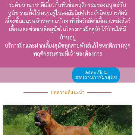
ระดับนานาชาติเกี่ยวกับหัวข้อพฤติกรรมของมนุษย์กับ
สุนัข รวมทั้งให้ความรู้ในคอลัมนิสต์ประจำนิตยสารสัตว์
เลี้ยงชั้นแนวหน้าหลายฉบับอาทิ สื่อรักสัตว์เลี้ยง,แหล่งสัตว์
เลี้ยงและช่วยเหลือสุนัขในโครงการฝึกสุนัขไร้บ้านให้มี
บ้านอยู่
บริการฝึกและฝากเลี้ยงสุนัขทุกสายพันธ์แก้ไขพฤติกรรมทุก
พฤติกรรมตามที่เจ้าของต้องการ
ลงทะเบียน
สอบถามการฝึกสุนัข
บทความที่แนะนำ