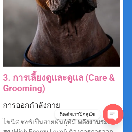
3. การเลี้ยงดูและดูแล (Care &
Grooming)
การออกกำลังกาย
ติดต่อเราฝึกสุนัข
ไชนิส ชงช์เป็นสายพันธุ์ที่มี
พลังงานระดับ
O
P
สูง
(High Energy Level) ต้องการการออก