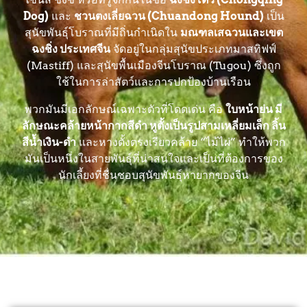
Dog)
และ
ชวนตงเลี่ยฉวน (Chuandong Hound)
เป็น
สุนัขพันธุ์โบราณที่มีถิ่นกำเนิดใน
มณฑลเสฉวนและเขต
ฉงชิ่ง ประเทศจีน
จัดอยู่ในกลุ่มสุนัขประเภทมาสทิฟฟ์
(Mastiff) และสุนัขพื้นเมืองจีนโบราณ (Tugou) ซึ่งถูก
ใช้ในการล่าสัตว์และการปกป้องบ้านเรือน
พวกมันมีเอกลักษณ์เฉพาะตัวที่โดดเด่น คือ
ใบหน้าย่น มี
ลักษณะคล้ายหน้ากากสีดำ หูตั้งเป็นรูปสามเหลี่ยมเล็ก ลิ้น
สีน้ำเงิน-ดำ
และหางตั้งตรงเรียวคล้าย “ไม้ไผ่” ทำให้พวก
มันเป็นหนึ่งในสายพันธุ์ที่น่าสนใจและเป็นที่ต้องการของ
นักเลี้ยงที่ชื่นชอบสุนัขพันธุ์หายากของจีน