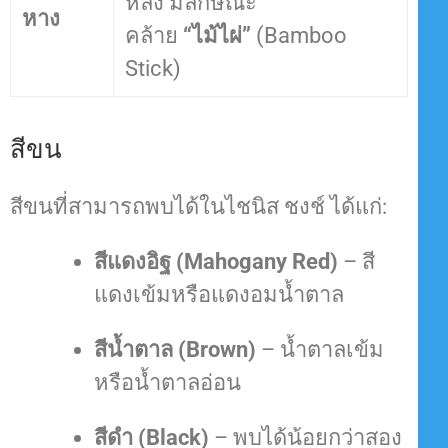
หลัง มีลักษณะ
หาง
คล้าย
“ไม้ไผ่”
(Bamboo
Stick)
สีขน
สีขนที่สามารถพบได้ในไชนิส ชงช์ ได้แก่:
สีแดงอิฐ (Mahogany Red)
– สี
แดงเข้มหรือแดงอมน้ำตาล
สีน้ำตาล (Brown)
– น้ำตาลเข้ม
หรือน้ำตาลอ่อน
สีดำ (Black)
– พบได้น้อยกว่าสอง