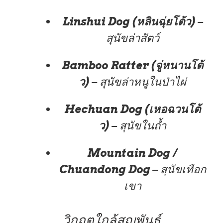
Linshui Dog (หลินฉุ่ยโต้ว)
–
สุนัขล่าสัตว์
Bamboo Ratter (จู่หนานโต้
ว)
– สุนัขล่าหนูในป่าไผ่
Hechuan Dog (เหอฉวนโต้
ว)
– สุนัขในถ้ำ
Mountain Dog /
Chuandong Dog
– สุนัขเทือก
เขา
วิกฤตใกล้สูญพันธุ์