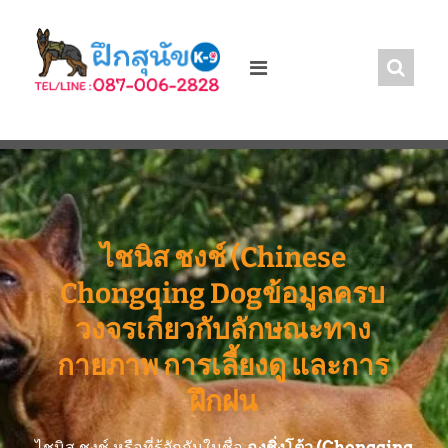
ไชนิส ชงช์ (Chinese
Chongqing Dogข้อมูลครบ
วงจรเกี่ยวกับลักษณะทาง
กายภาพ การเลี้ยงดู และการ
ฝึกฝน
ไชนิส ชงช์ หรือที่รู้จักกันในชื่อ
ฉงชิ่งโต้ว (Chongqing