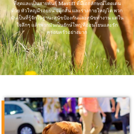
ที่สุดและเป็นสายพันธุ์ Mastiff ที่มีเอกลักษณ์โดดเด่น
ด้วย หัวใหญ่มีรอยย่น จมูกสั้น และร่างกายใหญ่โต พวก
มันเป็นที่รู้จักในฐานะสุนัขป้องกันและสุนัขทำงาน แต่ใน
ใจลึกๆ แล้วพวกมันเป็นยักษ์ใหญ่ที่อ่อนโยนและรัก
ครอบครัวอย่างมาก