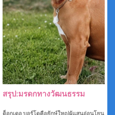
สรุป:มรดกทางวัฒนธรรม
ด็อกเดอ บอร์โดคือยักษ์ใหญ่ผู้แสนอ่อนโยน