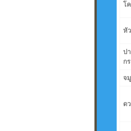
โค
หัว
ปา
กร
จม
ดว