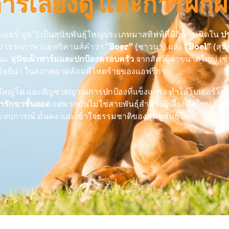
รเลี้ยงดู และการฝึก
เออร์-บูล”) เป็นสุนัขพันธุ์ใหญ่ประเภทมาสทิฟฟ์ที่มีถิ่นกำเนิดใน
ป
นมาจากภาษาแอฟริคานส์คำว่า
“Boer”
(ชาวนา) และ
“Boel”
(สุนั
านะ
สุนัขเฝ้าฟาร์มและปกป้องครอบครัว
จากสัตว์ผู้ล่าขนาดใหญ่ เช่
ฮยีน่า ในสภาพแวดล้อมที่โหดร้ายของแอฟริกา
าดใหญ่โต และสัญชาตญาณการปกป้องที่แข็งแกร่ง ทำให้โบเออร์โบเ
อารักขาชั้นยอด
แต่พวกมันไม่ใช่สายพันธุ์สำหรับผู้เลี้ยงมือใหม่ ต้อ
ประสบการณ์ มั่นคง และเข้าใจธรรมชาติของสุนัขพันธุ์ให