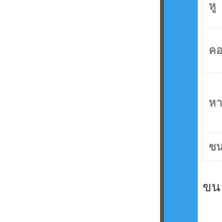
หู
ค
หา
ข
ขน