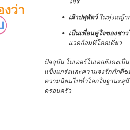
โจร
องว่า
เฝ้าปศุสัตว์
ในทุ่งหญ้า
บ
เป็นเพื่อนคู่ใจของชา
แวดล้อมที่โดดเดี่ยว
ปัจจุบัน โบเออร์โบเอลยังคงเป
แข็งแกร่งและความจงรักภักดีขอ
ความนิยมไปทั่วโลกในฐานะสุนั
ครอบครัว