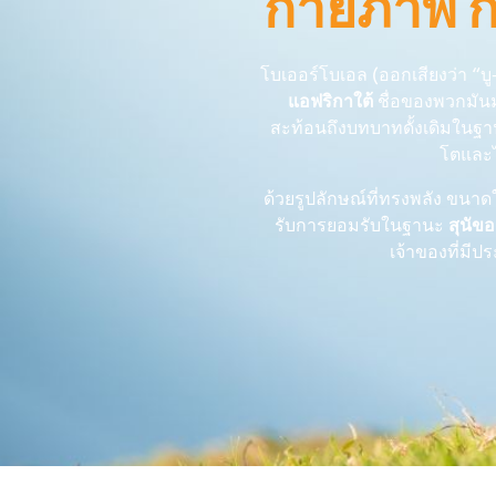
กายภาพ กา
โบเออร์โบเอล (ออกเสียงว่า “บู-
แอฟริกาใต้
ชื่อของพวกมั
สะท้อนถึงบทบาทดั้งเดิมในฐ
โตและไ
ด้วยรูปลักษณ์ที่ทรงพลัง ขน
รับการยอมรับในฐานะ
สุนัข
เจ้าของที่มี