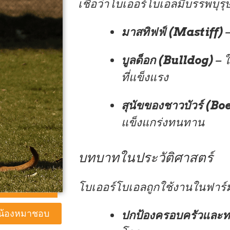
เชื่อว่าโบเออร์โบเอลมีบรรพบุร
มาสทิฟฟ์ (Mastiff)
–
บูลด็อก (Bulldog)
– 
ที่แข็งแรง
สุนัขของชาวบัวร์ (Bo
แข็งแกร่งทนทาน
บทบาทในประวัติศาสตร์
โบเออร์โบเอลถูกใช้งานในฟาร์ม
่าน้องหมาชอบ
ปกป้องครอบครัวและทร