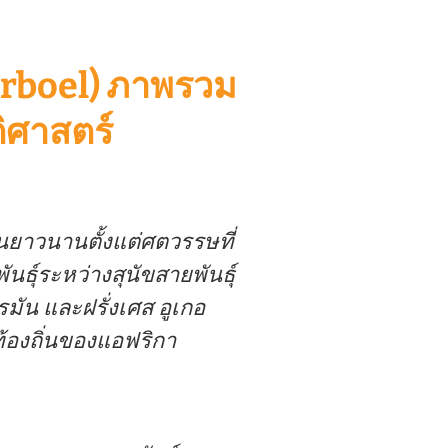
erboel) ภาพรวม
ิศาสตร์
นยาวนานตั้งแต่ศตวรรษที่
ธุ์ระหว่างสุนัขสายพันธุ์
อรมัน และฝรั่งเศส อูเกอ
ท้องถิ่นของแอฟริกา