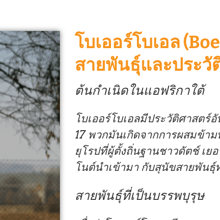
โบเออร์โบเอล (Bo
สายพันธุ์และประวัต
ต้นกำเนิดในแอฟริกาใต้
โบเออร์โบเอลมีประวัติศาสตร์อั
17 พวกมันเกิดจากการผสมข้ามพัน
ยุโรปที่ผู้ตั้งถิ่นฐานชาวดัตช์ เย
โนต์นำเข้ามา กับสุนัขสายพันธุ์
สายพันธุ์ที่เป็นบรรพบุรุษ