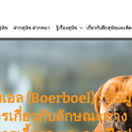
สุนัข
ฝากสุนัข ฝากหมา
รู้เรื่องสุนัข
เกี่ยวกับฝึกสุนัขและติ
เอล (Boerboel) : ข้อม
รเกี่ยวกับลักษณะทาง