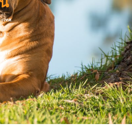
ฝน
ระเทศ
ข)
น สิง
อลได้
งการ