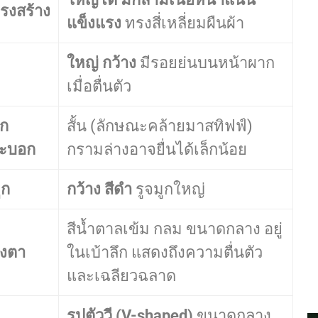
รงสร้าง
แข็งแรง
ทรงสี่เหลี่ยมผืนผ้า
ใหญ่ กว้าง
มีรอยย่นบนหน้าผาก
เมื่อตื่นตัว
ก
สั้น (ลักษณะคล้ายมาสทิฟฟ์)
ะบอก
กรามล่างอาจยื่นได้เล็กน้อย
ูก
กว้าง สีดำ
รูจมูกใหญ่
สีน้ำตาลเข้ม กลม ขนาดกลาง อยู่
งตา
ในเบ้าลึก แสดงถึงความตื่นตัว
และเฉลียวฉลาด
รูปตัววี (V-shaped)
ขนาดกลาง