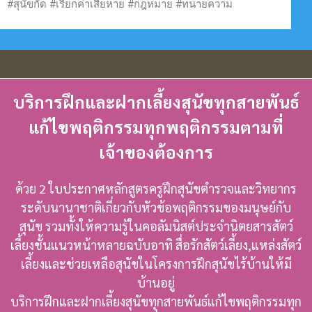
#สุนัขกัด #เรียกค่าเสียหาย #กฎหมาย #ทนายความ
บริการฝึกและฝากเลี้ยงสุนัขทุกสายพันธ์
แก้ไขพฤติกรรมทุกพฤติกรรมตามที่
เจ้าของต้องการ
ด้วย 2 ใบประกาศหลักสูตรครูฝึกสุนัขตำรวจและวิทยากร
ระดับนานาชาติเกี่ยวกับหัวข้อพฤติกรรมของมนุษย์กับ
สุนัข รวมทั้งให้ความรู้ในคอลัมนิสต์ประจำนิตยสารสัตว์
เลี้ยงชั้นแนวหน้าหลายฉบับอาทิ สื่อรักสัตว์เลี้ยง,แหล่งสัตว์
เลี้ยงและช่วยเหลือสุนัขในโครงการฝึกสุนัขไร้บ้านให้มี
บ้านอยู่
บริการฝึกและฝากเลี้ยงสุนัขทุกสายพันธ์แก้ไขพฤติกรรมทุก