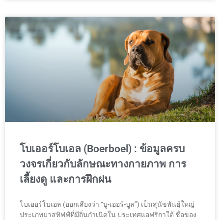
โบเออร์โบเอล (Boerboel) : ข้อมูลครบ
วงจรเกี่ยวกับลักษณะทางกายภาพ การ
เลี้ยงดู และการฝึกฝน
โบเออร์โบเอล (ออกเสียงว่า “บู-เออร์-บูล”) เป็นสุนัขพันธุ์ใหญ่
ประเภทมาสทิฟฟ์ที่มีถิ่นกำเนิดใน ประเทศแอฟริกาใต้ ชื่อของ