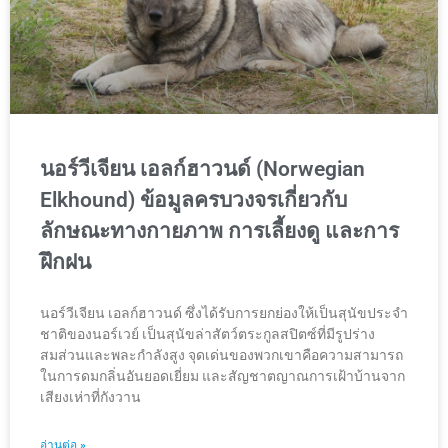
นอร์วีเจียน เอลก์ฮาวนด์ (Norwegian
Elkhound) ข้อมูลครบวงจรเกี่ยวกับ
ลักษณะทางกายภาพ การเลี้ยงดู และการ
ฝึกฝน
นอร์วีเจียน เอลก์ฮาวนด์ ซึ่งได้รับการยกย่องให้เป็นสุนัขประจำ
ชาติของนอร์เวย์ เป็นสุนัขล่าสัตว์ตระกูลสปิตซ์ที่มีรูปร่าง
สมส่วนและพละกำลังสูง จุดเด่นของพวกเขาคือความสามารถ
ในการดมกลิ่นอันยอดเยี่ยม และสัญชาตญาณการเฝ้าบ้านจาก
เสียงเห่าที่กังวาน
อ่านต่อ »