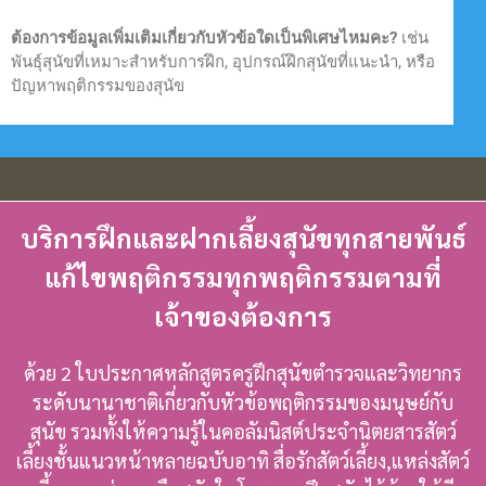
ต้องการข้อมูลเพิ่มเติมเกี่ยวกับหัวข้อใดเป็นพิเศษไหมคะ?
เช่น
พันธุ์สุนัขที่เหมาะสำหรับการฝึก, อุปกรณ์ฝึกสุนัขที่แนะนำ, หรือ
ปัญหาพฤติกรรมของสุนัข
บริการฝึกและฝากเลี้ยงสุนัขทุกสายพันธ์
แก้ไขพฤติกรรมทุกพฤติกรรมตามที่
เจ้าของต้องการ
ด้วย 2 ใบประกาศหลักสูตรครูฝึกสุนัขตำรวจและวิทยากร
ระดับนานาชาติเกี่ยวกับหัวข้อพฤติกรรมของมนุษย์กับ
สุนัข รวมทั้งให้ความรู้ในคอลัมนิสต์ประจำนิตยสารสัตว์
เลี้ยงชั้นแนวหน้าหลายฉบับอาทิ สื่อรักสัตว์เลี้ยง,แหล่งสัตว์