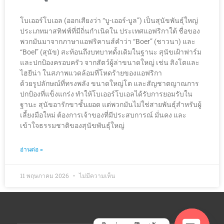
โบเออร์โบเอล (ออกเสียงว่า “บู-เออร์-บูล”) เป็นสุนัขพันธุ์ใหญ่
ประเภทมาสทิฟฟ์ที่มีถิ่นกำเนิดใน ประเทศแอฟริกาใต้ ชื่อของ
พวกมันมาจากภาษาแอฟริคานส์คำว่า “Boer” (ชาวนา) และ
“Boel” (สุนัข) สะท้อนถึงบทบาทดั้งเดิมในฐานะ สุนัขเฝ้าฟาร์ม
และปกป้องครอบครัว จากสัตว์ผู้ล่าขนาดใหญ่ เช่น สิงโตและ
ไฮยีน่า ในสภาพแวดล้อมที่โหดร้ายของแอฟริกา
ด้วยรูปลักษณ์ที่ทรงพลัง ขนาดใหญ่โต และสัญชาตญาณการ
ปกป้องที่แข็งแกร่ง ทำให้โบเออร์โบเอลได้รับการยอมรับใน
ฐานะ สุนัขอารักขาชั้นยอด แต่พวกมันไม่ใช่สายพันธุ์สำหรับผู้
เลี้ยงมือใหม่ ต้องการเจ้าของที่มีประสบการณ์ มั่นคง และ
เข้าใจธรรมชาติของสุนัขพันธุ์ใหญ่
อ่านต่อ »
11 พฤษภาคม 2026
ไม่มีความเห็น