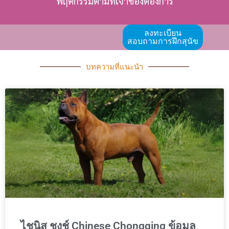
พฤติกรรมตามที่เจ้าของต้องการ
ลงทะเบียน
สอบถามการฝึกสุนัข
บทความที่แนะนำ
ไชนิส ชงช์ Chinese Chongqing ข้อมูล