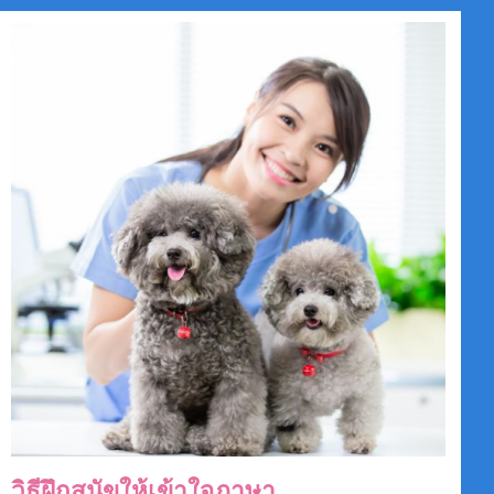
วิธีฝึกสุนัขให้เข้าใจภาษา