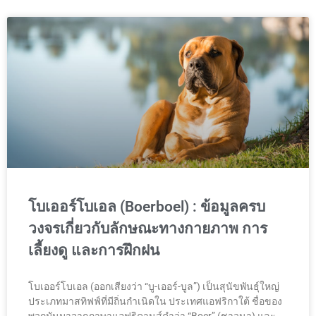
โบเออร์โบเอล (Boerboel) : ข้อมูลครบ
วงจรเกี่ยวกับลักษณะทางกายภาพ การ
เลี้ยงดู และการฝึกฝน
โบเออร์โบเอล (ออกเสียงว่า “บู-เออร์-บูล”) เป็นสุนัขพันธุ์ใหญ่
ประเภทมาสทิฟฟ์ที่มีถิ่นกำเนิดใน ประเทศแอฟริกาใต้ ชื่อของ