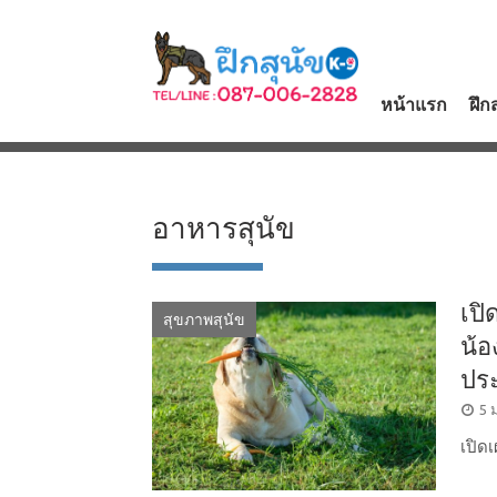
Skip
to
content
หน้าแรก
ฝึก
อาหารสุนัข
เปิ
สุขภาพสุนัข
น้อ
ปร
PO
5 
O
เปิด