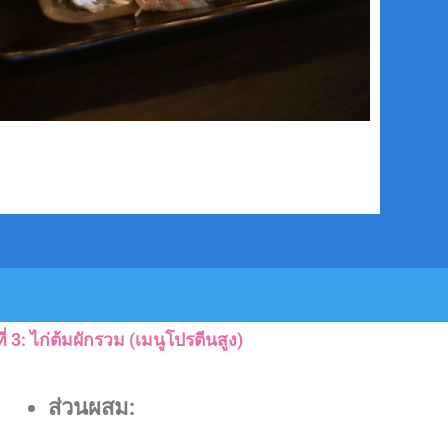
ี่ 3: ไก่ต้มผักรวม (เมนูโปรตีนสูง)
ส่วนผสม: