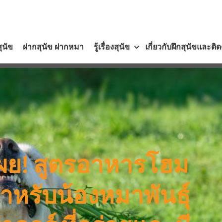
สุนัข
ฝากสุนัข ฝากหมา
รู้เรื่องสุนัข
เกี่ยวกับฝึกสุนัขและติ
เผย! สูตรอาหารโฮม
ำหรับน้องหมาพันธุ์